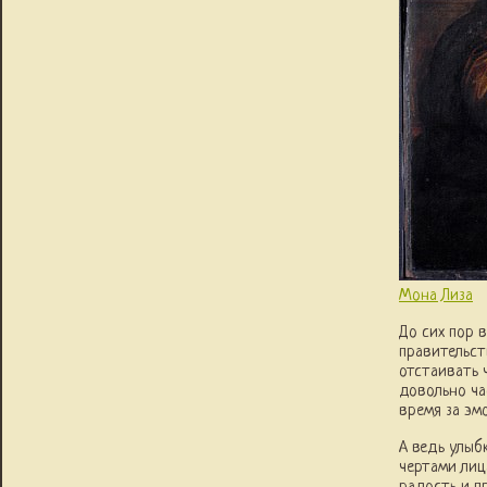
Мона Лиза
До сих пор 
правительст
отстаивать 
довольно ча
время за эм
А ведь улыб
чертами лиц