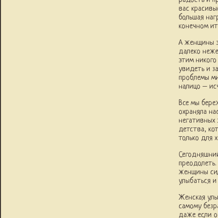
радость и п
вас красивы
большая наг
конечном ит
А женщины э
далеко неже
этим никого
увидеть и з
проблемы ми
налицо – ис
Все мы бере
охраняла на
негативных 
детства, ко
только для 
Сегодняшний
преодолеть.
женщины сил
улыбаться и
Женская улы
самому безр
даже если о