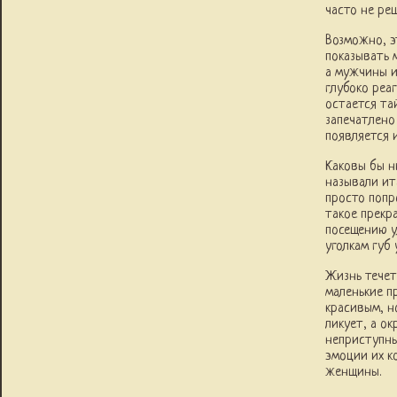
часто не ре
Возможно, э
показывать 
а мужчины и
глубоко реа
остается та
запечатлено
появляется 
Каковы бы н
называли ит
просто попр
такое прекр
посещению у
уголкам губ 
Жизнь течет
маленькие п
красивым, н
ликует, а о
неприступны
эмоции их к
женщины.