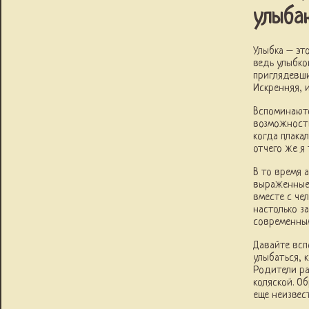
улыба
Улыбка – эт
ведь улыбко
приглядевши
Искренняя, 
Вспоминаютс
возможности
когда плака
отчего же я
В то время 
выраженные 
вместе с че
настолько з
современным
Давайте всп
улыбаться, 
Родители ра
коляской. О
еще неизвес