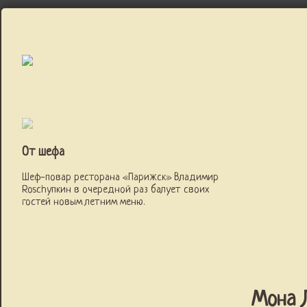
От шефа
Шеф-повар ресторана «Парижск» Владимир
Roschупкин в очередной раз балует своих
гостей новым летним меню.
Мона 