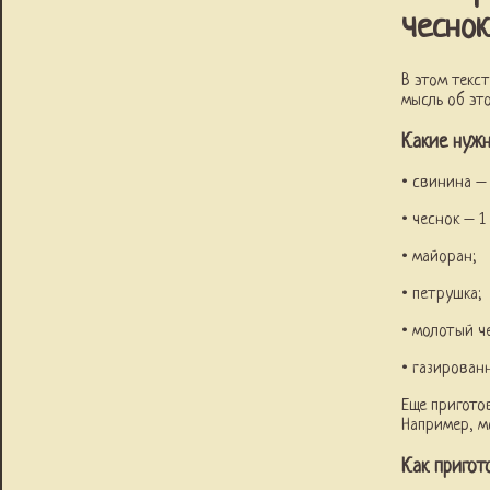
чесно
В этом текс
мысль об эт
Какие нуж
• свинина –
• чеснок – 1
• майоран;
• петрушка;
• молотый ч
• газирован
Еще пригото
Например, м
Как пригот