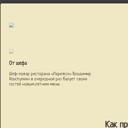
От шефа
Шеф-повар ресторана «Парижск» Владимир
Roschупкин в очередной раз балует своих
гостей новым летним меню.
Как п