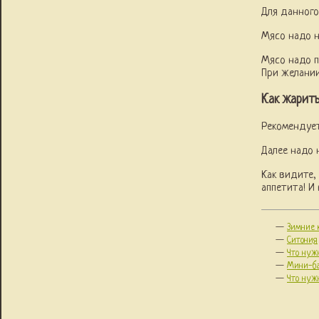
Для данного
Мясо надо н
Мясо надо п
При желании
Как жарит
Рекомендует
Далее надо 
Как видите,
аппетита! И
—
Зимние 
—
Ситония
—
Что нуж
—
Мини-ба
—
Что нужн