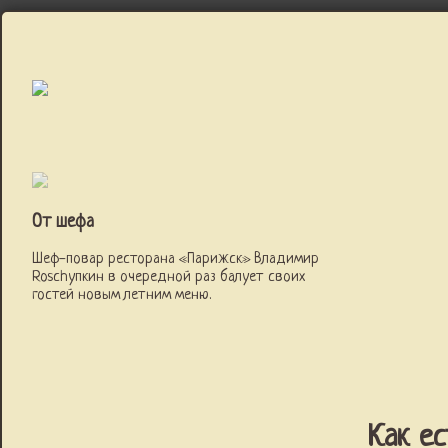
От шефа
Шеф-повар ресторана «Парижск» Владимир
Roschупкин в очередной раз балует своих
гостей новым летним меню.
Как ес