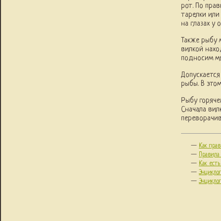
рот. По пра
тарелки или
на глазах у
Также рыбу 
вилкой нахо
подносим мя
Допускается
рыбы. В это
Рыбу горячег
Сначала вил
переворачив
—
Как прав
—
Правила
—
Как ест
—
Энцикло
—
Энцикло