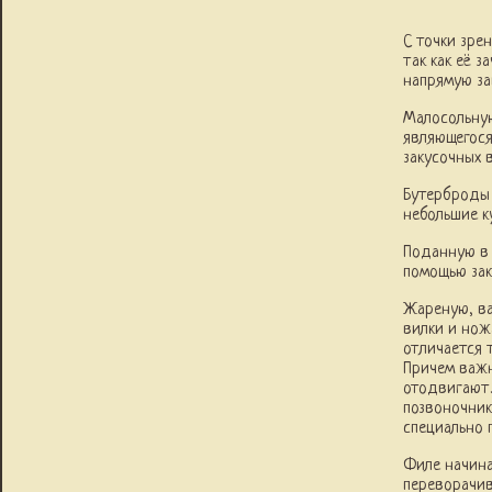
С точки зре
так как её 
напрямую за
Малосольную
являющегося
закусочных 
Бутерброды 
небольшие к
Поданную в 
помощью зак
Жареную, ва
вилки и нож
отличается 
Причем важн
отодвигают.
позвоночник
специально 
Филе начинаю
переворачив