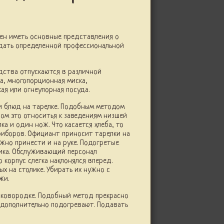
ен иметь основные представления о
ладать определенной профессиональной
дства отпускаются в различной
а, многопорционная миска,
я или огнеупорная посуда.
и блюд на тарелке. Подобным методом
ном это относитья к заведениям низшей
а и один нож. Что касается хлеба, то
риборов. Официант приносит тарелки на
ожно принести и на руке. Подогретые
ика. Обслуживающий персонал
 корпус слегка наклонялся вперед.
х на столике. Убирать их нужно с
жи.
сковородке. Подобный метод прекрасно
 дополнительно подогревают. Подавать