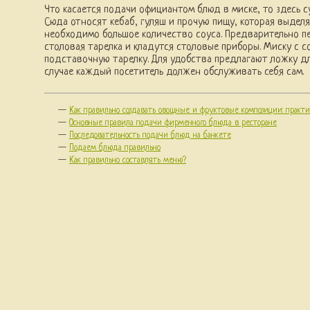
Что касается подачи официантом блюд в миске, то здесь 
Сюда относят кебаб, гуляш и прочую пищу, которая выделя
необходимо большое количество соуса. Предварительно п
столовая тарелка и кладутся столовые приборы. Миску с 
подставочную тарелку. Для удобства предлагают ложку д
случае каждый посетитель должен обслуживать себя сам.
—
Как правильно создавать овощные и фруктовые композиции: практ
—
Основные правила подачи фирменного блюда в ресторане
—
Последовательность подачи блюд на банкете
—
Подаем блюда правильно
—
Как правильно составлять меню?