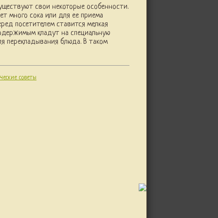
существуют свои некоторые особенности.
ет много сока или для ее приема
еред посетителем ставится мелкая
содержимым кладут на специальную
ля перекладывания блюда. В таком
ические советы