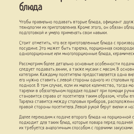
блюда
Чтобы правильно подавать вторые блюда, официант долж
технологии их приготовления. Кроме этого, он обязан об
подготовкой и умело применять свои навыки.
Стоит отметить, что все приготовленные блюда с произво
посудине. Это может быть тарелка, порционная сковородк
однопорционные или многопорционные блюда, керамическа
Рассмотрим более детально основные особенности подач
следует подавать яхнии, а также мусаки с мясом. В основ
категории. Каждому посетителю предоставляется одна вилк
его нужно ставить с левой стороны одного из столовых п
подносе. В том случае, если их малое количество, тогда м
тарелки в обязательном порядке подают при помощи ручн
становится справа от посетителя таким образом, чтобы его
Тарелка ставится между столовых приборов, расположенны
правой стороны посетителя. Левой рукой берут вилки и но
Далее переходим к подаче второго блюда на порционной 
подходит для таких блюд, которые повара перед подачей
их требуется аналогичным способом с горячими закусками.