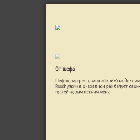
От шефа
Шеф-повар ресторана «Парижск» Влади
Roschупкин в очередной раз балует свои
гостей новым летним меню.